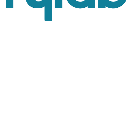
¡Su opinión es importante!
Hylab
Via Italia 46,
20900 Monza (MB)
Italy
T:
+39 02 84 29 35 00
E:
sales@hylabdispensers.com
Términos y Condiciones
Política de Privacidad y Cookies
Condiciones de Uso del Sitio Web