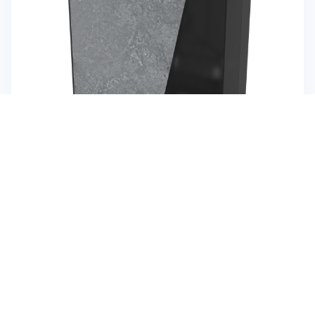
¡Su opinión es importante!
Dispensador de Papel Materia Tris System