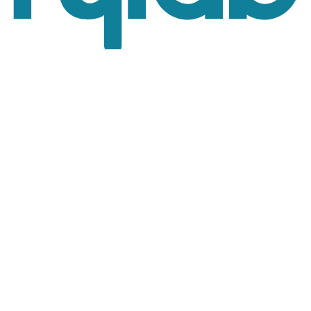
¡Su opinión es importante!
Hylab
Via Italia 46,
20900 Monza (MB)
Italy
T:
+39 02 84 29 35 00
E:
sales@hylabdispensers.com
Términos y Condiciones
Política de Privacidad y Cookies
Condiciones de Uso del Sitio Web