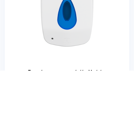
Erogatore senza contatto Modular
Il tuo feedback è importante!