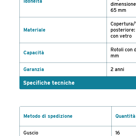
Idoneità
dimensione
65 mm
Copertura/V
Materiale
posteriore:
con vetro
Rotoli con
Capacità
mm
Garanzia
2 anni
Specifiche tecniche
Metodo di spedizione
Quantità
Guscio
16