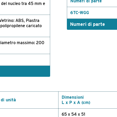
Numeri di parte
 del nucleo tra 45 mm e
6TC-WGG
etrino: ABS, Piastra
Numeri di parte
 polipropilene caricato
 diametro massimo: 200
Dimensioni
 di unità
L x P x A (cm)
65 x 54 x 51