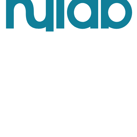
Ihre Meinung ist uns wichtig!
Hylab
Via Italia 46,
20900 Monza (MB)
Italy
T:
+39 02 84 29 35 00
E:
sales@hylabdispensers.com
Allgemeine Geschäftsbedingungen
Datenschutz- und Cookie-Richtlinie
Nutzungsbedingungen der Website
Impressum